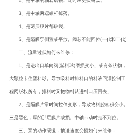
2、是中轴的轴套磨损。此时应更换铜套。
3、是中轴两端螺杆掉落。
4、是两层膜片都破裂。
5、是隔膜泵倒置或平放。阀芯不能回位(一代和二代)
二、流量过低如何来维修：
1、是进出口单向阀(塑料球)磨损变小。或有条状物，
大颗粒卡住塑料球。导致吸料时排料口的料液回灌控制工
程网版权所有，排料时又把物料从进料口压回去。
2、是隔膜片常时间拉伸变形，导致物料腔容积变小。
三是黑色，厚的那层膜片破损。中轴带动时走不到位。
三、泵的动作缓慢，抽送速度变慢如何来维修：