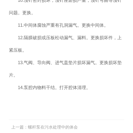
10.顶针密封损坏，顶针座磨损严重，顶针弯曲等顶针
问题。更换。
11.中间体腐蚀严重有孔洞漏气。更换中间体。
12.隔膜破损或压板松动漏气、漏料。更换损坏件，上
紧压板。
13.气阀、导向阀、进气盖垫片损坏漏气。更换损坏垫
片。
14.泵腔内物料干结。打开腔体清理。
上一篇：
螺杆泵在污水处理中的体会