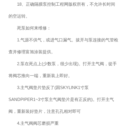
18、正确隔膜泵控制工程网版权所有，不允许长时间
的空运转。
死泵如何来维修：
1.气源不供气，或进气口漏气。拔开与泵连接的气管检
查并修理富旭涂装提供。
2.泵在死点上(少数泵，很少出现)。打开主气阀，徒手
将阀芯推向一端，重新装上即好。
3.主气阀垫片垫反了(因SKYLINK1寸泵
SANDPIPER1~3寸泵主气阀垫片是有正反的)。打开主气
阀，重新装好垫片，注意孔孔相对即可
4.主气阀阀芯磨损严重