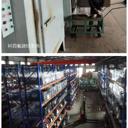
衬四氟烧结车间